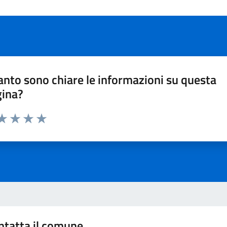
nto sono chiare le informazioni su questa
gina?
ta 1 stelle su 5
aluta 2 stelle su 5
Valuta 3 stelle su 5
Valuta 4 stelle su 5
Valuta 5 stelle su 5
ntatta il comune