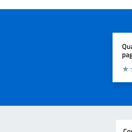
Qua
pa
Valu
V
Co