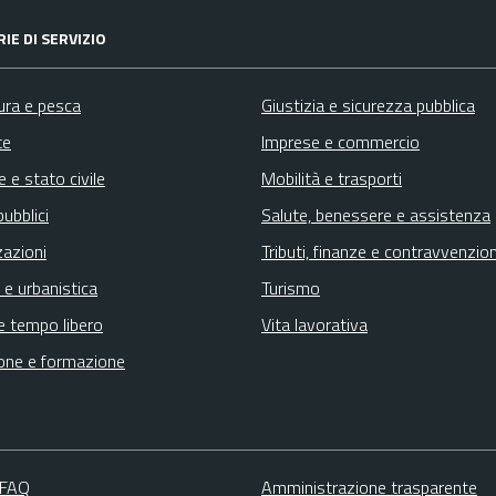
IE DI SERVIZIO
ura e pesca
Giustizia e sicurezza pubblica
te
Imprese e commercio
 e stato civile
Mobilità e trasporti
pubblici
Salute, benessere e assistenza
zazioni
Tributi, finanze e contravvenzion
 e urbanistica
Turismo
e tempo libero
Vita lavorativa
one e formazione
 FAQ
Amministrazione trasparente