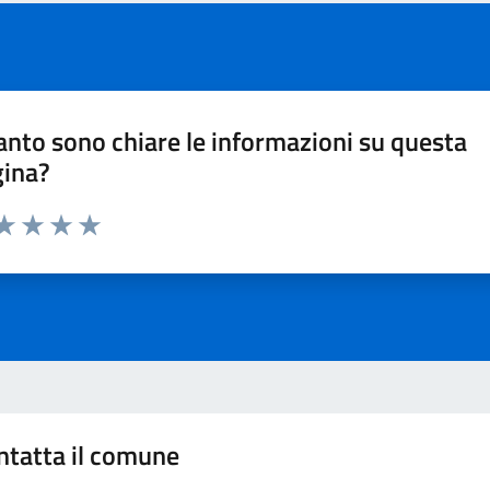
nto sono chiare le informazioni su questa
gina?
ta 1 stelle su 5
aluta 2 stelle su 5
Valuta 3 stelle su 5
Valuta 4 stelle su 5
Valuta 5 stelle su 5
ntatta il comune