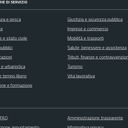
IE DI SERVIZIO
ura e pesca
Giustizia e sicurezza pubblica
te
Imprese e commercio
 e stato civile
Mobilità e trasporti
pubblici
Salute, benessere e assistenza
zazioni
Tributi, finanze e contravvenzion
 e urbanistica
Turismo
e tempo libero
Vita lavorativa
one e formazione
 FAQ
Amministrazione trasparente
zione appuntamento
Informativa privacy