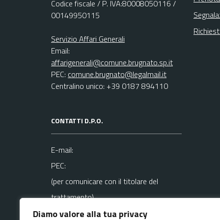
Codice fiscale / P. IVA:80008050116 /
Segnala
00149950115
Richies
Servizio Affari Generali
Email:
affarigenerali@comune.brugnato.sp.it
PEC:
comune.brugnato@legalmail.it
Centralino unico: +39 0187 894110
CONTATTI D.P.O.
E-mail:
PEC:
(per comunicare con il titolare del
trattamento)
Diamo valore alla tua privacy