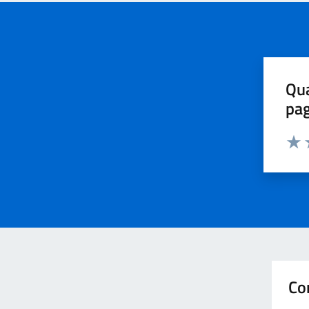
Qua
pa
Valu
V
Co