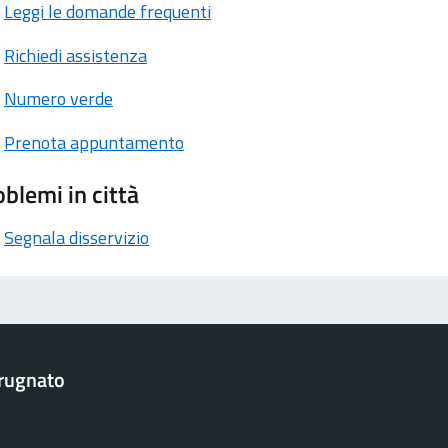
Leggi le domande frequenti
Richiedi assistenza
Numero verde
Prenota appuntamento
blemi in città
Segnala disservizio
rugnato