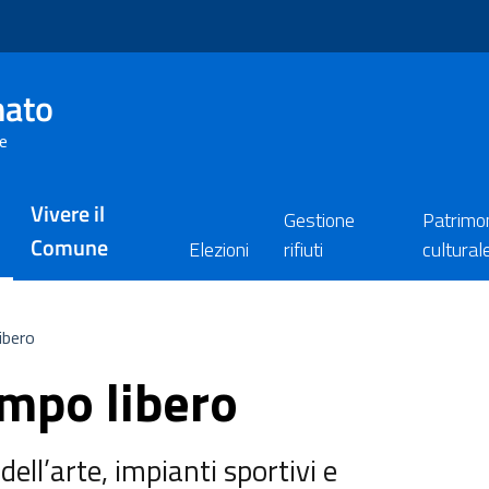
nato
re
Vivere il
Gestione
Patrimo
Comune
Elezioni
rifiuti
cultural
ibero
empo libero
dell’arte, impianti sportivi e