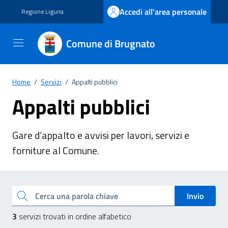
Vai ai contenuti
Vai al footer
Accedi all'area personale
Regione Liguria
Comune di Brugnato
Home
/
Servizi
/
Appalti pubblici
Appalti pubblici
Gare d’appalto e avvisi per lavori, servizi e
forniture al Comune.
Esplora tutti i servizi
Cerca una parola chiave
Invio
3
servizi trovati in ordine alfabetico