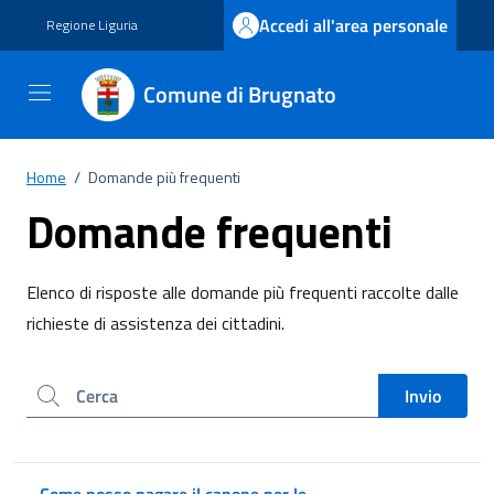
Vai ai contenuti
Vai al footer
Accedi all'area personale
Regione Liguria
Comune di Brugnato
Home
/
Domande più frequenti
Domande frequenti
Elenco di risposte alle domande più frequenti raccolte dalle
richieste di assistenza dei cittadini.
Cerca nel sito
Invio