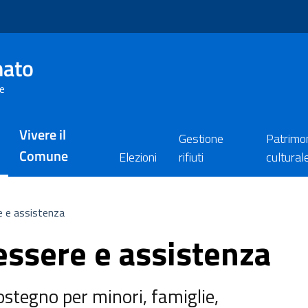
nato
re
Vivere il
Gestione
Patrimo
Comune
Elezioni
rifiuti
cultural
e e assistenza
essere e assistenza
sostegno per minori, famiglie,