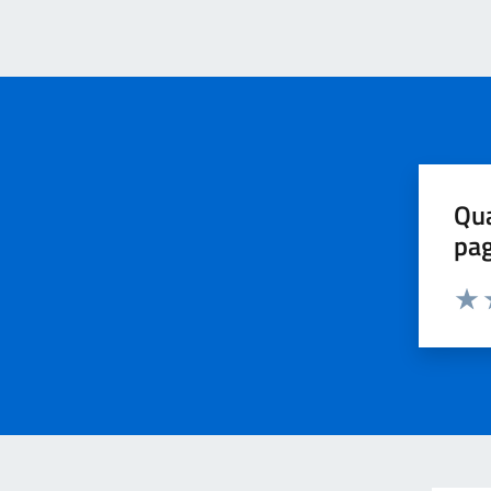
Qua
pa
Valu
V