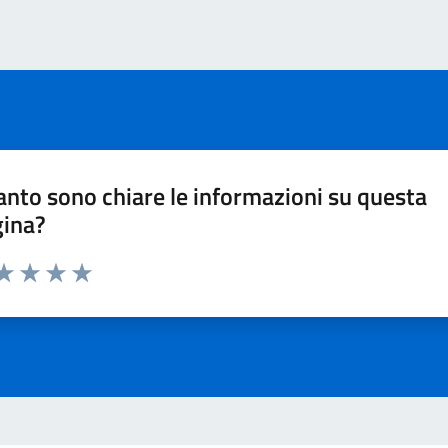
nto sono chiare le informazioni su questa
gina?
ta 1 stelle su 5
aluta 2 stelle su 5
Valuta 3 stelle su 5
Valuta 4 stelle su 5
Valuta 5 stelle su 5