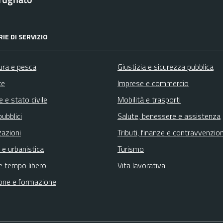
IE DI SERVIZIO
ura e pesca
Giustizia e sicurezza pubblica
te
Imprese e commercio
 e stato civile
Mobilità e trasporti
pubblici
Salute, benessere e assistenza
zazioni
Tributi, finanze e contravvenzion
 e urbanistica
Turismo
e tempo libero
Vita lavorativa
one e formazione