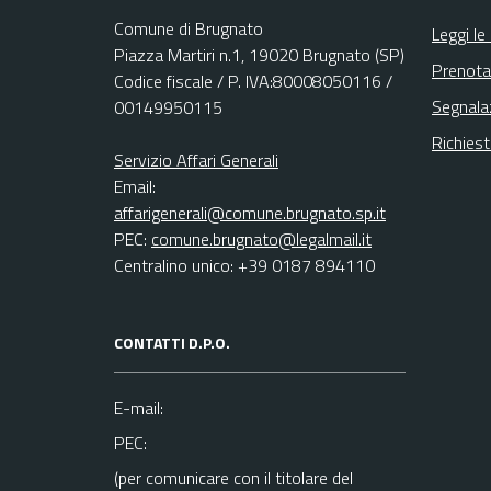
Comune di Brugnato
Leggi le
Piazza Martiri n.1, 19020 Brugnato (SP)
Prenota
Codice fiscale / P. IVA:80008050116 /
Segnala
00149950115
Richies
Servizio Affari Generali
Email:
affarigenerali@comune.brugnato.sp.it
PEC:
comune.brugnato@legalmail.it
Centralino unico: +39 0187 894110
CONTATTI D.P.O.
E-mail:
PEC:
(per comunicare con il titolare del