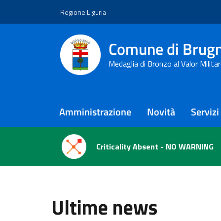
Vai ai contenuti
Vai al footer
Regione Liguria
Comune di Brug
Medaglia di Bronzo al Valor Milita
Amministrazione
Novità
Servizi
Comune di Brugnato
Contenuti in evidenza
Novità in evidenza
Ultime news