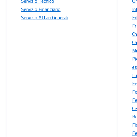
Servizio Tecnico
Or
Servizio Finanziario
In
Servizio Affari Generali
Ed
Fr
Ch
Ca
Mu
Pi
es
Lu
Fe
Fe
Fe
Ce
Be
Fi
Fe