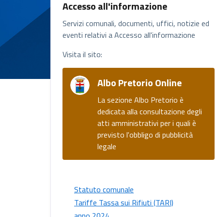
Accesso all'informazione
Servizi comunali, documenti, uffici, notizie ed
eventi relativi a Accesso all'informazione
Visita il sito:
Albo Pretorio Online
La sezione Albo Pretorio è
dedicata alla consultazione degli
atti amministrativi per i quali è
previsto l'obbligo di pubblicità
legale
Statuto comunale
Tariffe Tassa sui Rifiuti (TARI)
anno 2024