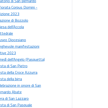
atorio di San Bernardo
fiorata Corpus Domini -
izione 2023
azione di Bozzolo
iesa dell'Accola
ttedrale
seo Diocesiano
eghevole manifestazioni
tive 2023
nedì dell'Angelo (Pasquetta)
sta di San Pietro
sta della Croce Azzurra
sta della birra
lebrazione in onore di San
rnardo Abate
era di San Lazzaro
sta di San Pasquale