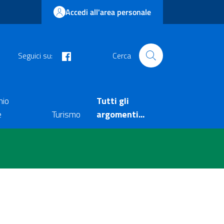
Accedi all'area personale
facebook
Seguici su:
Cerca
nio
Tutti gli
e
Turismo
argomenti...