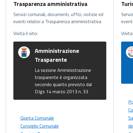
Trasparenza amministrativa
Tur
Servizi comunali, documenti, uffici, notizie ed
Serviz
eventi relativi a Trasparenza amministrativa
eventi
Visita il sito:
Visita 
Amministrazione
Trasparente
La sezione Amministrazione
trasparente è organizzata
secondo quanto previsto dal
D.lgs 14 marzo 2013 n. 33
P
Co
Giunta Comunale
Sa
Consiglio Comunale
de