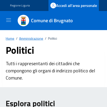
Vai ai contenuti
Vai al footer
Accedi all'area personale
Regione Liguria
Comune di Brugnato
Home
/
Amministrazione
/
Politici
Politici
Tutti i rappresentanti dei cittadini che
compongono gli organi di indirizzo politico del
Comune.
Esplora politici