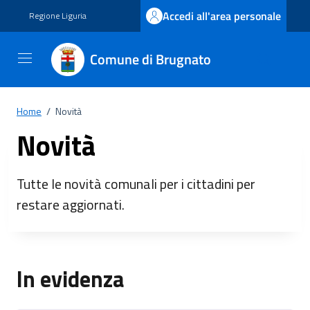
Vai ai contenuti
Vai al footer
Accedi all'area personale
Regione Liguria
Comune di Brugnato
Home
/
Novità
Novità
Tutte le novità comunali per i cittadini per
restare aggiornati.
In evidenza