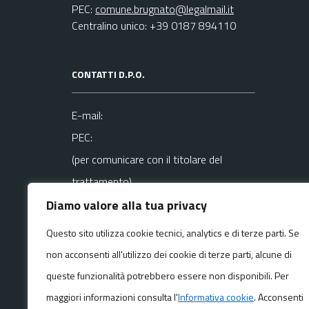
PEC:
comune.brugnato@legalmail.it
Centralino unico: +39 0187 894110
CONTATTI D.P.O.
E-mail:
PEC:
(per comunicare con il titolare del
trattamento)
Diamo valore alla tua privacy
La mail del DPO va usata SOLO per
Questo sito utilizza cookie tecnici, analytics e di terze parti. Se
questioni
non acconsenti all'utilizzo dei cookie di terze parti, alcune di
riguardanti la privacy
queste funzionalità potrebbero essere non disponibili. Per
maggiori informazioni consulta l'
Informativa cookie
. Acconsenti