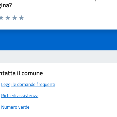
gina?
ta 1 stelle su 5
aluta 2 stelle su 5
Valuta 3 stelle su 5
Valuta 4 stelle su 5
Valuta 5 stelle su 5
ntatta il comune
Leggi le domande frequenti
Richiedi assistenza
Numero verde