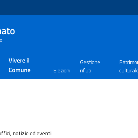
nato
re
Vivere il
Gestione
Patrimo
Comune
Elezioni
rifiuti
cultural
l'argomento
ffici, notizie ed eventi