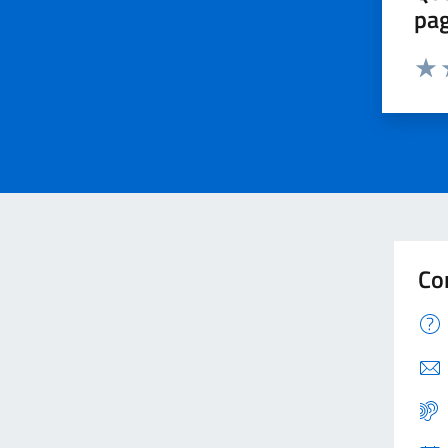
pa
Valu
V
Co