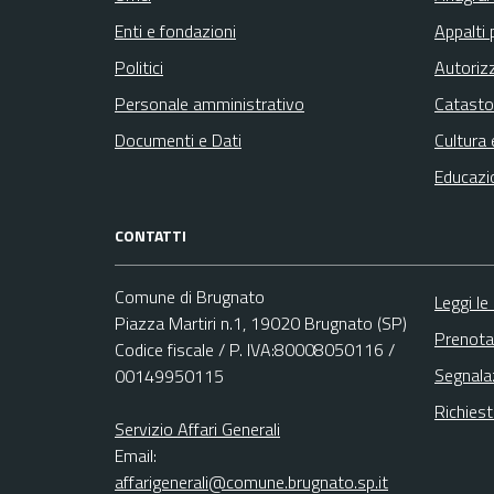
Enti e fondazioni
Appalti 
Politici
Autoriz
Personale amministrativo
Catasto
Documenti e Dati
Cultura 
Educazi
CONTATTI
Comune di Brugnato
Leggi le
Piazza Martiri n.1, 19020 Brugnato (SP)
Prenota
Codice fiscale / P. IVA:80008050116 /
Segnala
00149950115
Richies
Servizio Affari Generali
Email:
affarigenerali@comune.brugnato.sp.it