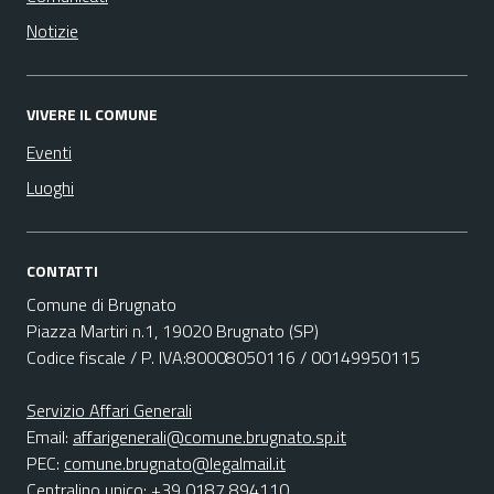
Notizie
VIVERE IL COMUNE
Eventi
Luoghi
CONTATTI
Comune di Brugnato
Piazza Martiri n.1, 19020 Brugnato (SP)
Codice fiscale / P. IVA:80008050116 / 00149950115
Servizio Affari Generali
Email:
affarigenerali@comune.brugnato.sp.it
PEC:
comune.brugnato@legalmail.it
Centralino unico: +39 0187 894110