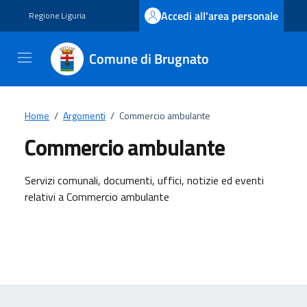
Vai ai contenuti
Vai al footer
Accedi all'area personale
Regione Liguria
Comune di Brugnato
Home
/
Argomenti
/
Commercio ambulante
Commercio ambulante
Dettagli dell'argomento
Servizi comunali, documenti, uffici, notizie ed eventi
relativi a Commercio ambulante