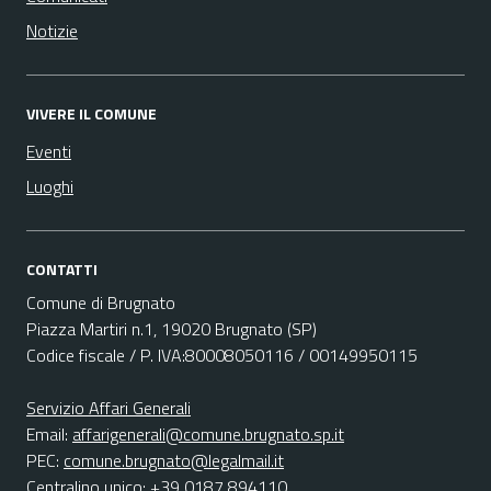
Notizie
VIVERE IL COMUNE
Eventi
Luoghi
CONTATTI
Comune di Brugnato
Piazza Martiri n.1, 19020 Brugnato (SP)
Codice fiscale / P. IVA:80008050116 / 00149950115
Servizio Affari Generali
Email:
affarigenerali@comune.brugnato.sp.it
PEC:
comune.brugnato@legalmail.it
Centralino unico: +39 0187 894110