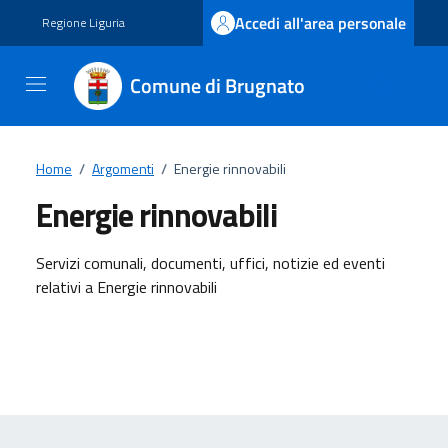
Vai ai contenuti
Vai al footer
Accedi all'area personale
Regione Liguria
Comune di Brugnato
Home
/
Argomenti
/
Energie rinnovabili
Energie rinnovabili
Dettagli dell'argomento
Servizi comunali, documenti, uffici, notizie ed eventi
relativi a Energie rinnovabili