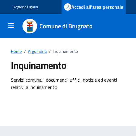
Vai ai contenuti
Vai al footer
Accedi all'area personale
Regione Liguria
Comune di Brugnato
Home
/
Argomenti
/
Inquinamento
Inquinamento
Dettagli dell'argomento
Servizi comunali, documenti, uffici, notizie ed eventi
relativi a Inquinamento