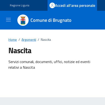
Vai ai contenuti
Vai al footer
Accedi all'area personale
Regione Liguria
Comune di Brugnato
Home
/
Argomenti
/
Nascita
Nascita
Dettagli dell'argomento
Servizi comunali, documenti, uffici, notizie ed eventi
relativi a Nascita