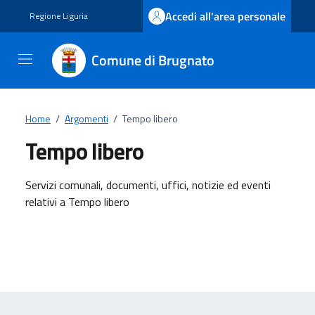
Vai ai contenuti
Vai al footer
Accedi all'area personale
Regione Liguria
Comune di Brugnato
Home
/
Argomenti
/
Tempo libero
Tempo libero
Dettagli dell'argomento
Servizi comunali, documenti, uffici, notizie ed eventi
relativi a Tempo libero