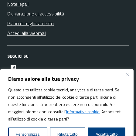
Note legali
Dichiarazione di accessibilità
Piano di miglioramento
Accedi alla webmail
SEGUICI SU
facebook
Diamo valore alla tua privacy
Questo sito utilizza cookie tecnici, analytics e di terze parti. Se
Media policy
Mappa del sito
non acconsenti all'utilizzo dei cookie di terze parti, alcune di
queste funzionalità potrebbero essere non disponibili. Per
maggiori informazioni consulta l'
Informativa cookie
. Acconsenti
all'utilizzo di cookie di terze parti?
Realizzato da:
NeMeA Sistemi Srl
Personalizza
Rifiuta tutto
Accetta tutto