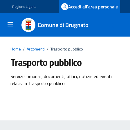
Vai ai contenuti
Vai al footer
Accedi all'area personale
Regione Liguria
Comune di Brugnato
Home
/
Argomenti
/
Trasporto pubblico
Trasporto pubblico
Dettagli dell'argomento
Servizi comunali, documenti, uffici, notizie ed eventi
relativi a Trasporto pubblico