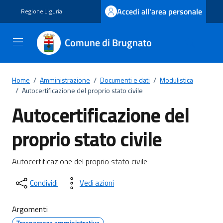
Vai ai contenuti
Vai al footer
Accedi all'area personale
Regione Liguria
Comune di Brugnato
Home
/
Amministrazione
/
Documenti e dati
/
Modulistica
/
Autocertificazione del proprio stato civile
Autocertificazione del
proprio stato civile
Dettagli del documento
Autocertificazione del proprio stato civile
Condividi
Vedi azioni
Argomenti
Trasparenza amministrativa