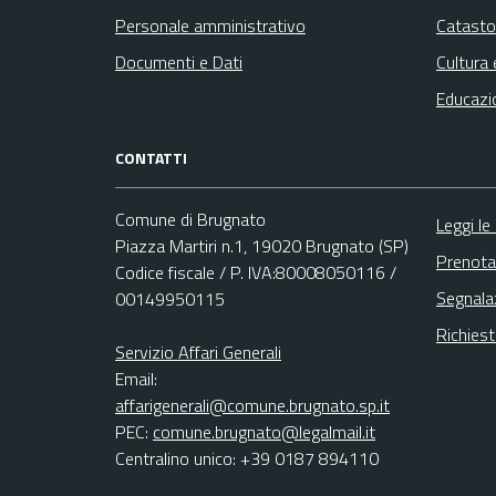
Personale amministrativo
Catasto
Documenti e Dati
Cultura 
Educazi
CONTATTI
Comune di Brugnato
Leggi le
Piazza Martiri n.1, 19020 Brugnato (SP)
Prenota
Codice fiscale / P. IVA:80008050116 /
Segnala
00149950115
Richies
Servizio Affari Generali
Email:
affarigenerali@comune.brugnato.sp.it
PEC:
comune.brugnato@legalmail.it
Centralino unico: +39 0187 894110