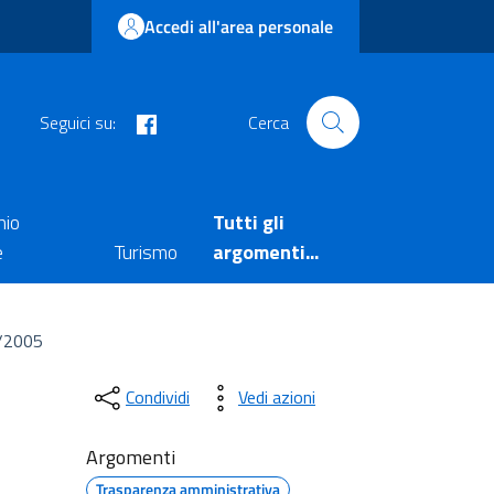
Accedi all'area personale
facebook
Seguici su:
Cerca
nio
Tutti gli
e
Turismo
argomenti...
1/2005
Condividi
Vedi azioni
Argomenti
Trasparenza amministrativa