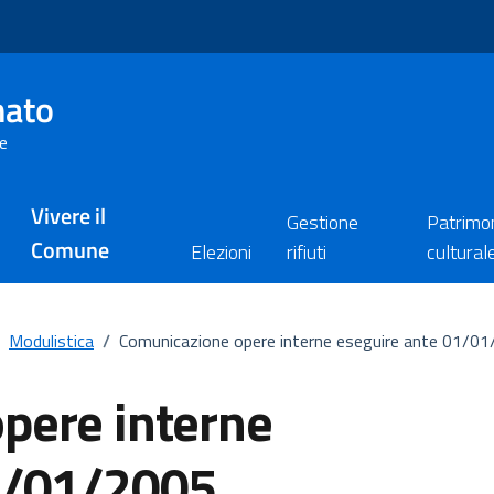
nato
re
Vivere il
Gestione
Patrimo
Comune
Elezioni
rifiuti
cultural
Modulistica
/
Comunicazione opere interne eseguire ante 01/0
pere interne
1/01/2005