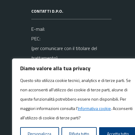
CONTATTI D.P.O.
E-mail:
PEC:
(per comunicare con il titolare del
trattamento)
Diamo valore alla tua privacy
La mail del DPO va usata SOLO per
Questo sito utilizza cookie tecnici, analytics e di terze parti. Se
questioni
non acconsenti all'utilizzo dei cookie di terze parti, alcune di
riguardanti la privacy
queste funzionalità potrebbero essere non disponibili. Per
maggiori informazioni consulta l'
Informativa cookie
. Acconsenti
all'utilizzo di cookie di terze parti?
Media policy
Mappa del sito
Personalizza
Rifiuta tutto
Accetta tutto