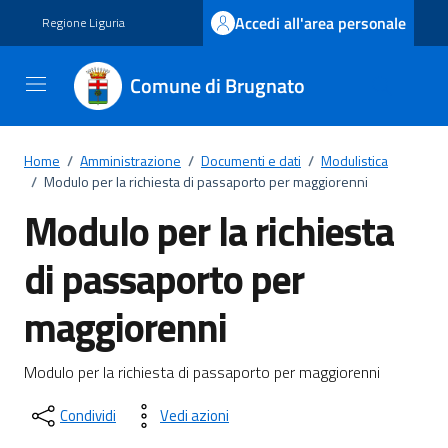
Vai ai contenuti
Vai al footer
Accedi all'area personale
Regione Liguria
Comune di Brugnato
Home
/
Amministrazione
/
Documenti e dati
/
Modulistica
/
Modulo per la richiesta di passaporto per maggiorenni
Modulo per la richiesta
di passaporto per
maggiorenni
Dettagli del documento
Modulo per la richiesta di passaporto per maggiorenni
Condividi
Vedi azioni