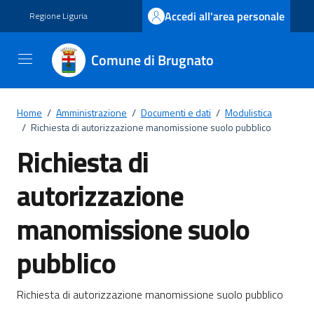
Vai ai contenuti
Vai al footer
Accedi all'area personale
Regione Liguria
Comune di Brugnato
Home
/
Amministrazione
/
Documenti e dati
/
Modulistica
/
Richiesta di autorizzazione manomissione suolo pubblico
Richiesta di
autorizzazione
manomissione suolo
pubblico
Dettagli del documento
Richiesta di autorizzazione manomissione suolo pubblico