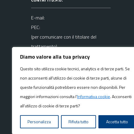
E-mail:
PEC:
(per comunicare con il titolare del
trattamento)
Diamo valore alla tua privacy
La mail del DPO va usata SOLO per
Questo sito utilizza cookie tecnici, analytics e di terze parti. Se
questioni
non acconsenti all'utilizzo dei cookie di terze parti, alcune di
riguardanti la privacy
queste funzionalità potrebbero essere non disponibili. Per
maggiori informazioni consulta l'
Informativa cookie
. Acconsenti
all'utilizzo di cookie di terze parti?
Personalizza
Rifiuta tutto
Accetta tutto
Media policy
Mappa del sito