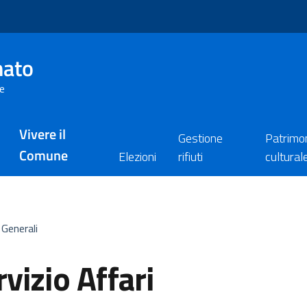
nato
re
Vivere il
Gestione
Patrimo
Comune
Elezioni
rifiuti
cultural
 Generali
vizio Affari