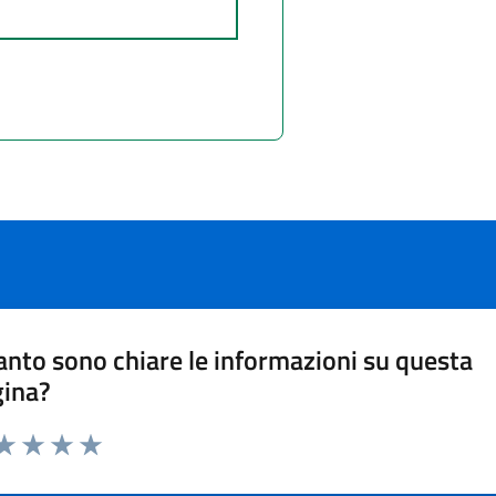
nto sono chiare le informazioni su questa
gina?
ta 1 stelle su 5
aluta 2 stelle su 5
Valuta 3 stelle su 5
Valuta 4 stelle su 5
Valuta 5 stelle su 5