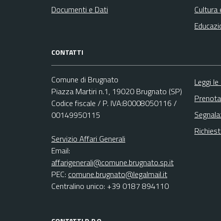
Documenti e Dati
Cultura 
Educazi
CONTATTI
Comune di Brugnato
Leggi le
Piazza Martiri n.1, 19020 Brugnato (SP)
Prenota
Codice fiscale / P. IVA:80008050116 /
Segnala
00149950115
Richies
Servizio Affari Generali
Email:
affarigenerali@comune.brugnato.sp.it
PEC:
comune.brugnato@legalmail.it
Centralino unico: +39 0187 894110
CONTATTI D.P.O.