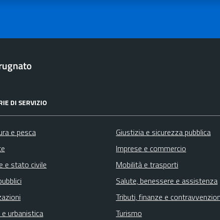
rugnato
IE DI SERVIZIO
ura e pesca
Giustizia e sicurezza pubblica
te
Imprese e commercio
 e stato civile
Mobilità e trasporti
pubblici
Salute, benessere e assistenza
zazioni
Tributi, finanze e contravvenzion
 e urbanistica
Turismo