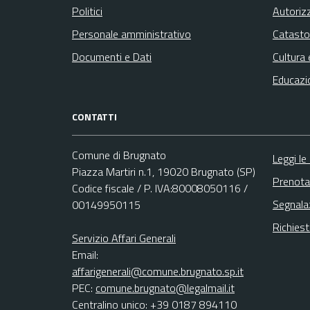
Politici
Autoriz
Personale amministrativo
Catasto
Documenti e Dati
Cultura 
Educazi
CONTATTI
Comune di Brugnato
Leggi le
Piazza Martiri n.1, 19020 Brugnato (SP)
Prenota
Codice fiscale / P. IVA:80008050116 /
Segnala
00149950115
Richies
Servizio Affari Generali
Email:
affarigenerali@comune.brugnato.sp.it
PEC:
comune.brugnato@legalmail.it
Centralino unico: +39 0187 894110