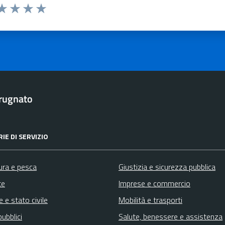
ta 1 stelle su 5
aluta 2 stelle su 5
Valuta 3 stelle su 5
Valuta 4 stelle su 5
Valuta 5 stelle su 5
rugnato
IE DI SERVIZIO
ura e pesca
Giustizia e sicurezza pubblica
te
Imprese e commercio
 e stato civile
Mobilità e trasporti
pubblici
Salute, benessere e assistenza