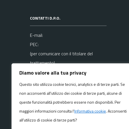
CONTATTI D.P.O.
E-mail:
PEC:
(per comunicare con il titolare del
trattamento)
Diamo valore alla tua privacy
La mail del DPO va usata SOLO per
Questo sito utilizza cookie tecnici, analytics e di terze parti. Se
questioni
non acconsenti all'utilizzo dei cookie di terze parti, alcune di
riguardanti la privacy
queste funzionalità potrebbero essere non disponibili. Per
maggiori informazioni consulta l'
Informativa cookie
. Acconsenti
all'utilizzo di cookie di terze parti?