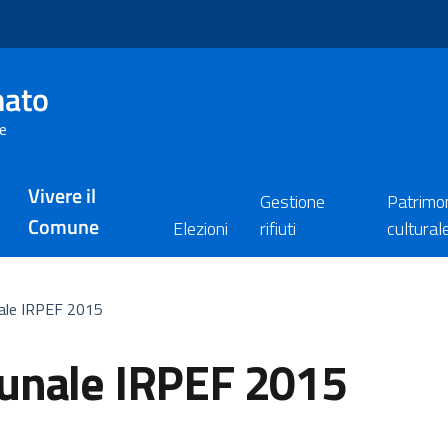
nato
re
Vivere il
Gestione
Patrimo
Comune
Elezioni
rifiuti
cultural
ale IRPEF 2015
unale IRPEF 2015
ia