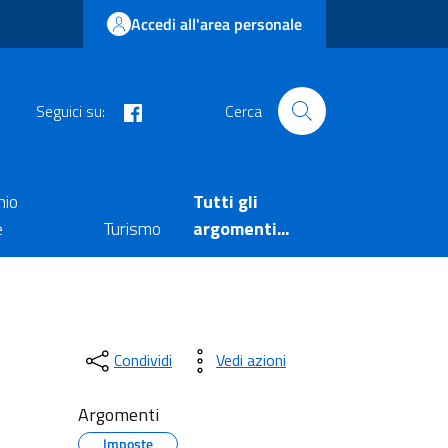
Accedi all'area personale
facebook
Seguici su:
Cerca
nio
Tutti gli
e
Turismo
argomenti...
Condividi
Vedi azioni
Argomenti
Imposte