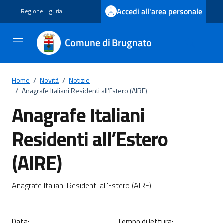
Vai ai contenuti
Vai al footer
Accedi all'area personale
Regione Liguria
Comune di Brugnato
Home
/
Novità
/
Notizie
/
Anagrafe Italiani Residenti all’Estero (AIRE)
Anagrafe Italiani
Residenti all’Estero
(AIRE)
Dettagli della notizia
Anagrafe Italiani Residenti all'Estero (AIRE)
Data:
Tempo di lettura: