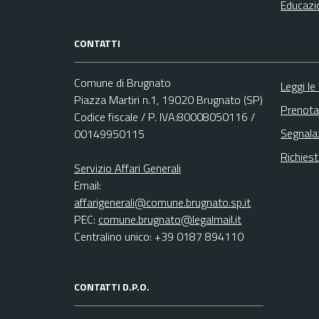
Educazi
CONTATTI
Comune di Brugnato
Leggi le
Piazza Martiri n.1, 19020 Brugnato (SP)
Prenota
Codice fiscale / P. IVA:80008050116 /
Segnala
00149950115
Richies
Servizio Affari Generali
Email:
affarigenerali@comune.brugnato.sp.it
PEC:
comune.brugnato@legalmail.it
Centralino unico: +39 0187 894110
CONTATTI D.P.O.