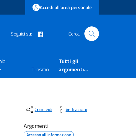
Accedi all'area personale
facebook
Seguici su:
Cerca
nio
Tutti gli
e
Turismo
argomenti...
Condividi
Vedi azioni
Argomenti
Accesso all'informazione