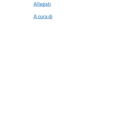
Allegati
A cura di