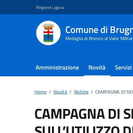
Vai ai contenuti
Vai al footer
Regione Liguria
Comune di Brug
Medaglia di Bronzo al Valor Milita
Amministrazione
Novità
Servizi
Home
/
Novità
/
Notizie
/
CAMPAGNA DI SEN
CAMPAGNA DI S
SULL’UTILIZZO D