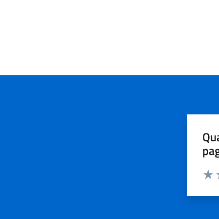
Qua
pa
Valu
V