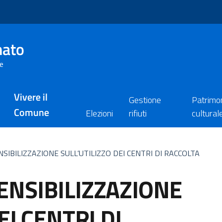
nato
re
Vivere il
Gestione
Patrimo
Comune
Elezioni
rifiuti
cultural
SIBILIZZAZIONE SULL’UTILIZZO DEI CENTRI DI RACCOLTA
ENSIBILIZZAZIONE
EI CENTRI DI