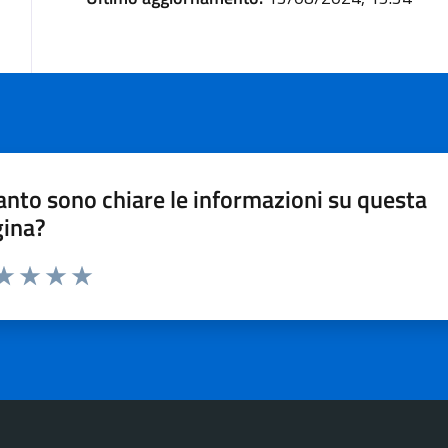
nto sono chiare le informazioni su questa
gina?
ta 1 stelle su 5
aluta 2 stelle su 5
Valuta 3 stelle su 5
Valuta 4 stelle su 5
Valuta 5 stelle su 5