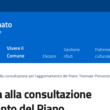
nato
re
Vivere il
Gestione
Patrimo
Comune
Elezioni
rifiuti
cultural
lla consultazione per l’aggiornamento del Piano Triennale Preven
 alla consultazione
nto del Piano