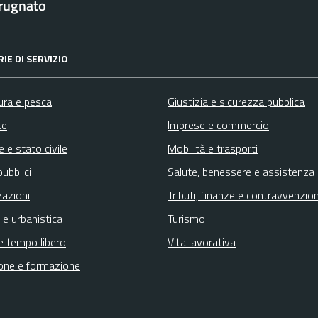
rugnato
IE DI SERVIZIO
ura e pesca
Giustizia e sicurezza pubblica
te
Imprese e commercio
 e stato civile
Mobilità e trasporti
pubblici
Salute, benessere e assistenza
zazioni
Tributi, finanze e contravvenzion
 e urbanistica
Turismo
e tempo libero
Vita lavorativa
one e formazione