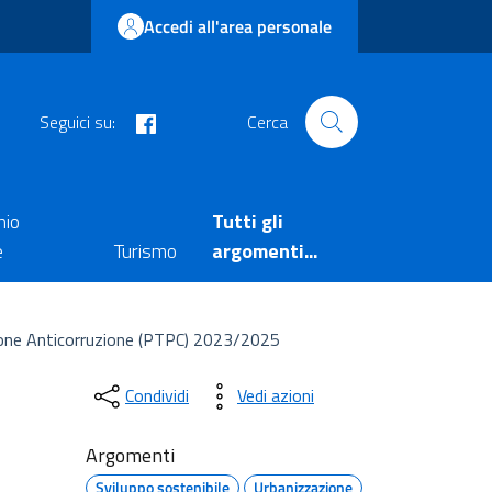
Accedi all'area personale
facebook
Seguici su:
Cerca
nio
Tutti gli
e
Turismo
argomenti...
zione Anticorruzione (PTPC) 2023/2025
Condividi
Vedi azioni
Argomenti
Sviluppo sostenibile
Urbanizzazione