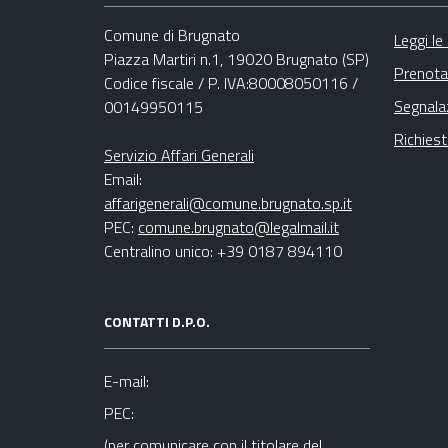
Comune di Brugnato
Leggi le
Piazza Martiri n.1, 19020 Brugnato (SP)
Prenota
Codice fiscale / P. IVA:80008050116 /
Segnala
00149950115
Richies
Servizio Affari Generali
Email:
affarigenerali@comune.brugnato.sp.it
PEC:
comune.brugnato@legalmail.it
Centralino unico: +39 0187 894110
CONTATTI D.P.O.
E-mail:
PEC:
(per comunicare con il titolare del