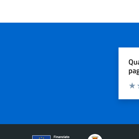
Qua
pa
Valu
V