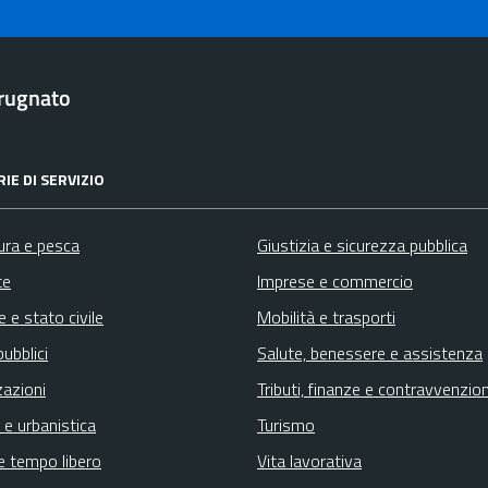
rugnato
IE DI SERVIZIO
ura e pesca
Giustizia e sicurezza pubblica
te
Imprese e commercio
 e stato civile
Mobilità e trasporti
pubblici
Salute, benessere e assistenza
zazioni
Tributi, finanze e contravvenzion
 e urbanistica
Turismo
e tempo libero
Vita lavorativa