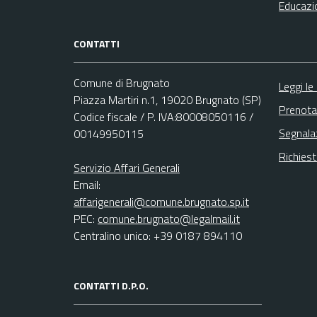
Educazi
CONTATTI
Comune di Brugnato
Leggi le
Piazza Martiri n.1, 19020 Brugnato (SP)
Prenota
Codice fiscale / P. IVA:80008050116 /
Segnala
00149950115
Richies
Servizio Affari Generali
Email:
affarigenerali@comune.brugnato.sp.it
PEC:
comune.brugnato@legalmail.it
Centralino unico: +39 0187 894110
CONTATTI D.P.O.