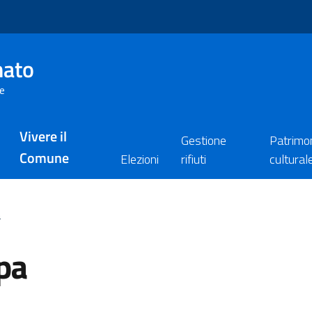
nato
re
Vivere il
Gestione
Patrimo
Comune
Elezioni
rifiuti
cultural
a
pa
ia