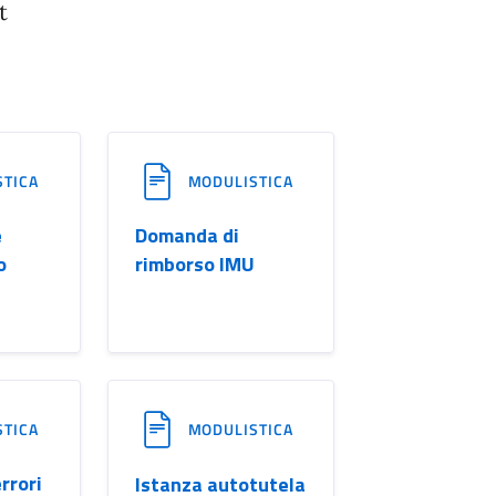
t
STICA
MODULISTICA
e
Domanda di
o
rimborso IMU
STICA
MODULISTICA
rrori
Istanza autotutela