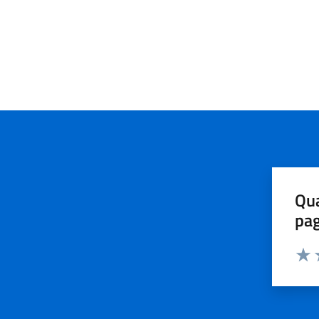
Qua
pa
Valu
V