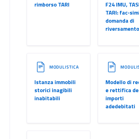
rimborso TARI
F24 IMU, TAS
TARI: fac-sim
domanda di
riversament
MODULISTICA
MODULI
Istanza immobili
Modello di r
storici inagibili
e rettifica de
inabitabili
importi
adedebitati