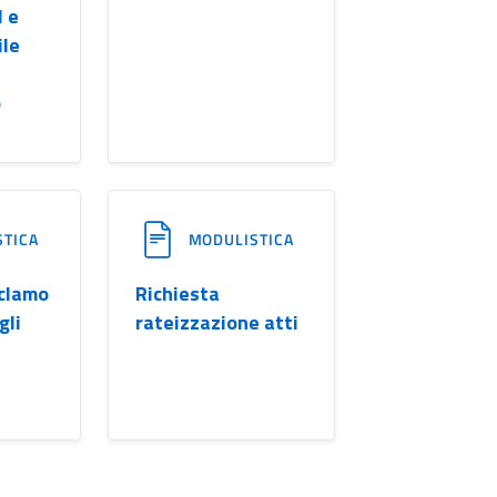
I e
ile
o
STICA
MODULISTICA
eclamo
Richiesta
gli
rateizzazione atti