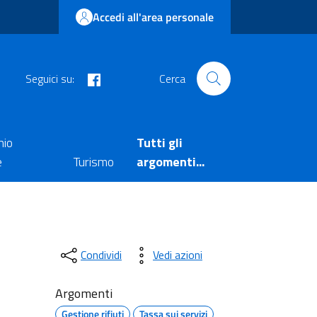
Accedi all'area personale
facebook
Seguici su:
Cerca
nio
Tutti gli
e
Turismo
argomenti...
Condividi
Vedi azioni
Argomenti
Gestione rifiuti
Tassa sui servizi