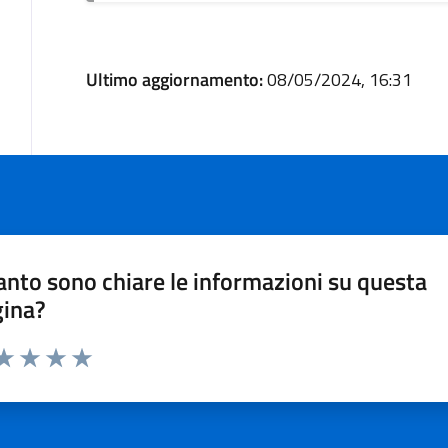
Ultimo aggiornamento:
08/05/2024, 16:31
nto sono chiare le informazioni su questa
gina?
ta 1 stelle su 5
aluta 2 stelle su 5
Valuta 3 stelle su 5
Valuta 4 stelle su 5
Valuta 5 stelle su 5