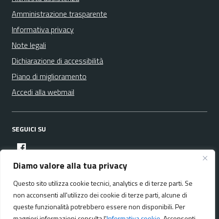
Amministrazione trasparente
Informativa privacy
Note legali
Dichiarazione di accessibilità
Piano di miglioramento
Accedi alla webmail
SEGUICI SU
facebook
Diamo valore alla tua privacy
Questo sito utilizza cookie tecnici, analytics e di terze parti. Se
Media policy
Mappa del sito
non acconsenti all'utilizzo dei cookie di terze parti, alcune di
queste funzionalità potrebbero essere non disponibili. Per
maggiori informazioni consulta l'
Informativa cookie
. Acconsenti