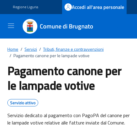
Vai ai contenuti
Vai al footer
Accedi all'area personale
Regione Liguria
Comune di Brugnato
Home
/
Servizi
/
Tributi, finanze e contravvenzioni
/
Pagamento canone per le lampade votive
Pagamento canone per
le lampade votive
Servizio attivo
Servizio dedicato al pagamento con PagoPA del canone per
le lampade votive relative alle fatture inviate dal Comune.