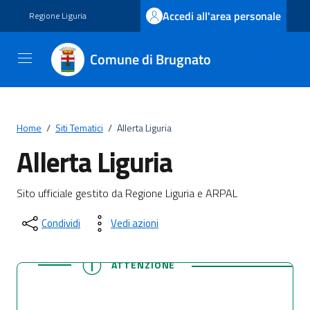
Vai ai contenuti
Vai al footer
Accedi all'area personale
Regione Liguria
Comune di Brugnato
Home
/
Siti Tematici
/
Allerta Liguria
Allerta Liguria
Sito ufficiale gestito da Regione Liguria e ARPAL
Condividi
Vedi azioni
ATTENZIONE
ATTENZIONE