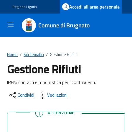
Vai ai contenuti
Vai al footer
Accedi all'area personale
Regione Liguria
Comune di Brugnato
Home
/
Siti Tematici
/
Gestione Rifiuti
Gestione Rifiuti
IREN: contatti e modulistica per i contribuenti.
Condividi
Vedi azioni
ATTENZIONE
ATTENZIONE