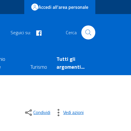
Accedi all'area personale
facebook
Seguici su:
Cerca
nio
Tutti gli
e
Turismo
argomenti...
Condividi
Vedi azioni