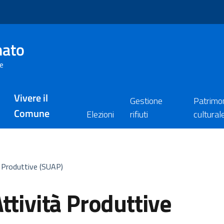
nato
re
Vivere il
Gestione
Patrimo
Comune
Elezioni
rifiuti
cultural
à Produttive (SUAP)
ttività Produttive