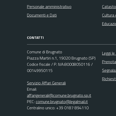
Personale amministrativo
Catasto
Documenti e Dati
Cultura 
Educazi
CONTATTI
Comune di Brugnato
Leggi le
Piazza Martiri n.1, 19020 Brugnato (SP)
Prenota
Codice fiscale / P. IVA:80008050116 /
Segnala
00149950115
Richies
Servizio Affari Generali
Email:
affarigenerali@comune.brugnato.sp.it
PEC:
comune.brugnato@legalmail.it
Centralino unico: +39 0187 894110