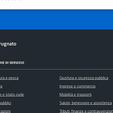
ta 1 stelle su 5
aluta 2 stelle su 5
Valuta 3 stelle su 5
Valuta 4 stelle su 5
Valuta 5 stelle su 5
rugnato
IE DI SERVIZIO
ura e pesca
Giustizia e sicurezza pubblica
te
Imprese e commercio
 e stato civile
Mobilità e trasporti
pubblici
Salute, benessere e assistenza
zazioni
Tributi, finanze e contravvenzion