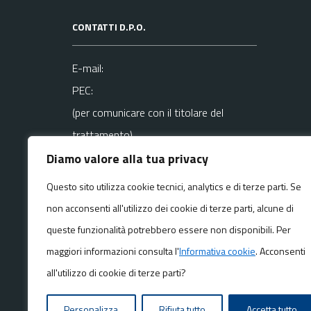
CONTATTI D.P.O.
E-mail:
PEC:
(per comunicare con il titolare del
trattamento)
Diamo valore alla tua privacy
La mail del DPO va usata SOLO per
Questo sito utilizza cookie tecnici, analytics e di terze parti. Se
questioni
non acconsenti all'utilizzo dei cookie di terze parti, alcune di
riguardanti la privacy
queste funzionalità potrebbero essere non disponibili. Per
maggiori informazioni consulta l'
Informativa cookie
. Acconsenti
all'utilizzo di cookie di terze parti?
Personalizza
Rifiuta tutto
Accetta tutto
Media policy
Mappa del sito