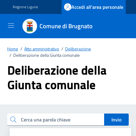
Vai ai contenuti
Vai al footer
Accedi all'area personale
Regione Liguria
Comune di Brugnato
Home
/
Atto amministrativo
/
Deliberazione
/
Deliberazione della Giunta comunale
Deliberazione della
Giunta comunale
Esplora tutti i documenti
Cerca una parola chiave
Invio