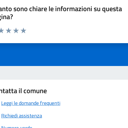
nto sono chiare le informazioni su questa
gina?
ta 1 stelle su 5
aluta 2 stelle su 5
Valuta 3 stelle su 5
Valuta 4 stelle su 5
Valuta 5 stelle su 5
ntatta il comune
Leggi le domande frequenti
Richiedi assistenza
Numero verde