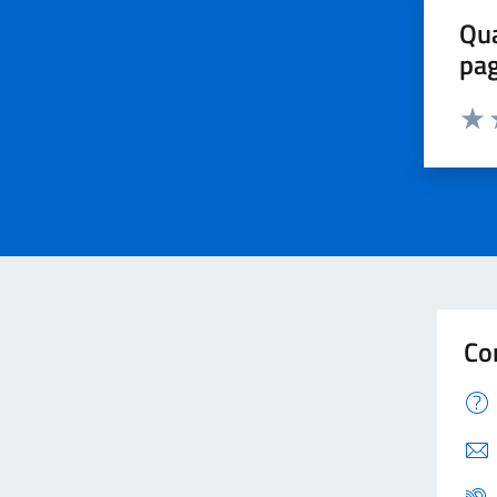
Qua
pa
Valu
V
Co