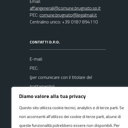
Email:
affarigenerali@comune.brugnato.sp.it
PEC:
comune.brugnato@legalmail.it
Centralino unico: +39 0187 894110
CONTATTI D.P.O.
E-mail:
PEC:
(per comunicare con il titolare del
trattamento)
Diamo valore alla tua privacy
La mail del DPO va usata SOLO per
Questo sito utilizza cookie tecnici, analytics e di terze parti. Se
questioni
non acconsenti all'utilizzo dei cookie di terze parti, alcune di
riguardanti la privacy
queste funzionalità potrebbero essere non disponibili. Per