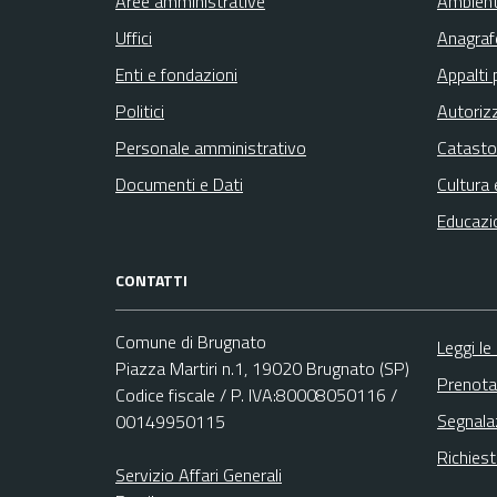
Aree amministrative
Ambien
Uffici
Anagrafe
Enti e fondazioni
Appalti 
Politici
Autoriz
Personale amministrativo
Catasto
Documenti e Dati
Cultura 
Educazi
CONTATTI
Comune di Brugnato
Leggi le
Piazza Martiri n.1, 19020 Brugnato (SP)
Prenota
Codice fiscale / P. IVA:80008050116 /
Segnala
00149950115
Richies
Servizio Affari Generali