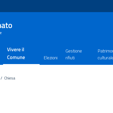
nato
re
Vivere il
Gestione
Patrimo
Comune
Elezioni
rifiuti
cultural
/
Chiesa