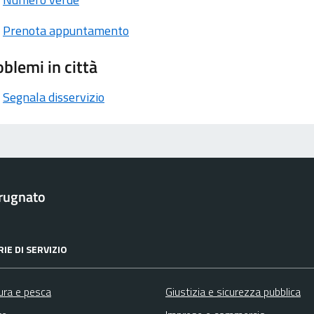
Prenota appuntamento
blemi in città
Segnala disservizio
rugnato
IE DI SERVIZIO
ura e pesca
Giustizia e sicurezza pubblica