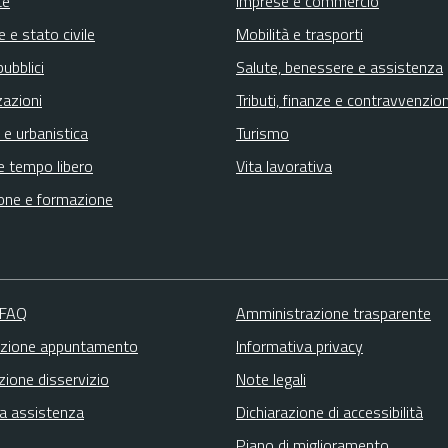
te
Imprese e commercio
 e stato civile
Mobilità e trasporti
pubblici
Salute, benessere e assistenza
zazioni
Tributi, finanze e contravvenzion
 e urbanistica
Turismo
e tempo libero
Vita lavorativa
one e formazione
 FAQ
Amministrazione trasparente
zione appuntamento
Informativa privacy
zione disservizio
Note legali
ta assistenza
Dichiarazione di accessibilità
Piano di miglioramento