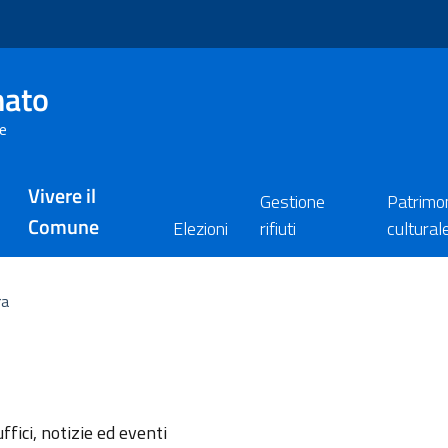
nato
re
Vivere il
Gestione
Patrimo
Comune
Elezioni
rifiuti
cultural
ra
l'argomento
ffici, notizie ed eventi