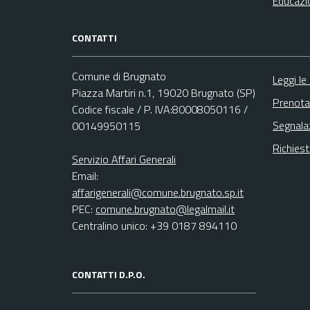
Educazi
CONTATTI
Comune di Brugnato
Leggi le
Piazza Martiri n.1, 19020 Brugnato (SP)
Prenota
Codice fiscale / P. IVA:80008050116 /
Segnala
00149950115
Richies
Servizio Affari Generali
Email:
affarigenerali@comune.brugnato.sp.it
PEC:
comune.brugnato@legalmail.it
Centralino unico: +39 0187 894110
CONTATTI D.P.O.