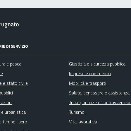
rugnato
IE DI SERVIZIO
ura e pesca
Giustizia e sicurezza pubblica
te
Imprese e commercio
 e stato civile
Mobilità e trasporti
pubblici
Salute, benessere e assistenza
zazioni
Tributi, finanze e contravvenzion
 e urbanistica
Turismo
e tempo libero
Vita lavorativa