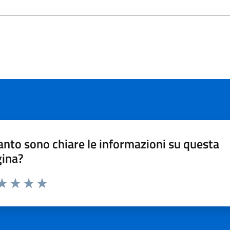
nto sono chiare le informazioni su questa
gina?
ta 1 stelle su 5
aluta 2 stelle su 5
Valuta 3 stelle su 5
Valuta 4 stelle su 5
Valuta 5 stelle su 5