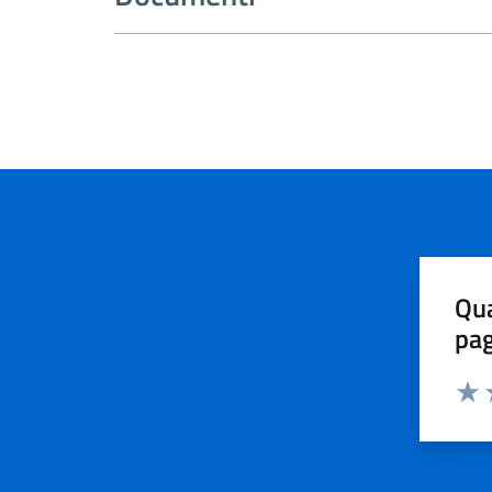
Qua
pa
Valu
V