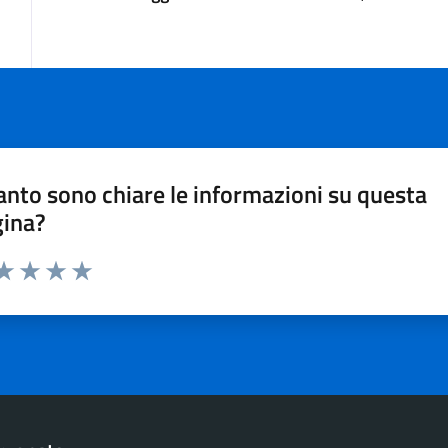
nto sono chiare le informazioni su questa
gina?
ta 1 stelle su 5
aluta 2 stelle su 5
Valuta 3 stelle su 5
Valuta 4 stelle su 5
Valuta 5 stelle su 5