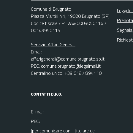
Comune di Brugnato
Leggi le
Piazza Martiri n.1, 19020 Brugnato (SP)
Prenota
Codice fiscale / P. IVA:80008050116 /
Segnala
00149950115
Richies
Servizio Affari Generali
Email:
affarigenerali@comune.brugnato.sp.it
PEC:
comune.brugnato@legalmail.it
Centralino unico: +39 0187 894110
CONTATTI D.P.O.
E-mail:
PEC:
(per comunicare con il titolare del