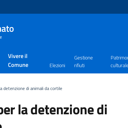
nato
re
Vivere il
Gestione
Patrimo
Comune
Elezioni
rifiuti
cultural
a detenzione di animali da cortile
per la detenzione di
e