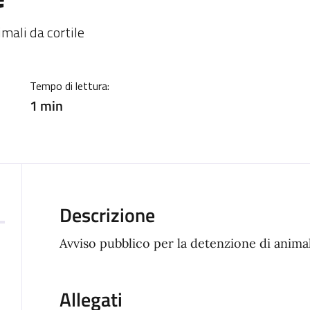
ia
mali da cortile
Tempo di lettura:
1 min
Descrizione
Avviso pubblico per la detenzione di animal
Allegati