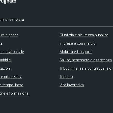
rugnato
IE DI SERVIZIO
ura e pesca
Giustizia e sicurezza pubblica
te
Imprese e commercio
 e stato civile
Mobilità e trasporti
pubblici
Salute, benessere e assistenza
zazioni
Tributi, finanze e contravvenzion
 e urbanistica
Turismo
e tempo libero
Vita lavorativa
one e formazione