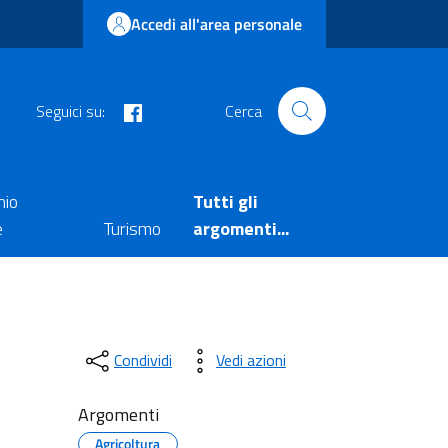
Accedi all'area personale
facebook
Seguici su:
Cerca
nio
Tutti gli
e
Turismo
argomenti...
Condividi
Vedi azioni
Argomenti
Agricoltura