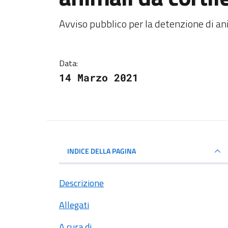
Dettagli della notiz
Avviso pubblico per la detenzione di ani
Data:
14 Marzo 2021
INDICE DELLA PAGINA
Descrizione
Allegati
A cura di