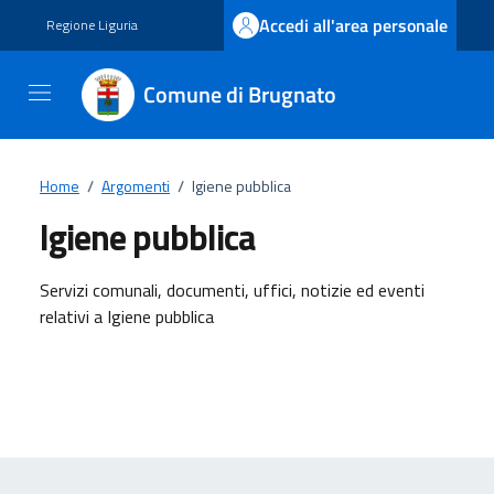
Vai ai contenuti
Vai al footer
Accedi all'area personale
Regione Liguria
Comune di Brugnato
Home
/
Argomenti
/
Igiene pubblica
Igiene pubblica
Dettagli dell'argomento
Servizi comunali, documenti, uffici, notizie ed eventi
relativi a Igiene pubblica