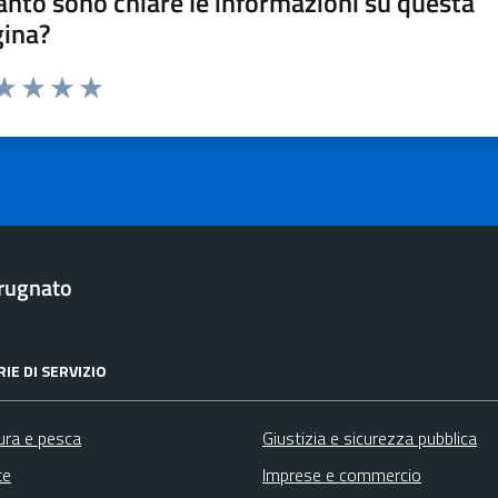
nto sono chiare le informazioni su questa
gina?
ta 1 stelle su 5
aluta 2 stelle su 5
Valuta 3 stelle su 5
Valuta 4 stelle su 5
Valuta 5 stelle su 5
rugnato
IE DI SERVIZIO
ura e pesca
Giustizia e sicurezza pubblica
te
Imprese e commercio