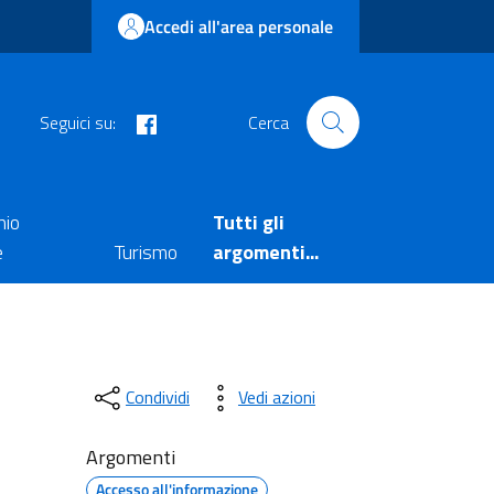
Accedi all'area personale
facebook
Seguici su:
Cerca
nio
Tutti gli
e
Turismo
argomenti...
Condividi
Vedi azioni
Argomenti
Accesso all'informazione