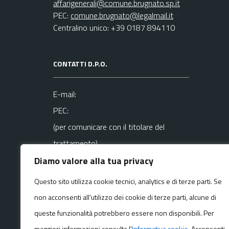
affarigenerali@comune.brugnato.sp.it
PEC:
comune.brugnato@legalmail.it
Centralino unico: +39 0187 894110
CONTATTI D.P.O.
E-mail:
PEC:
(per comunicare con il titolare del
trattamento)
Diamo valore alla tua privacy
La mail del DPO va usata SOLO per
Questo sito utilizza cookie tecnici, analytics e di terze parti. Se
questioni
non acconsenti all'utilizzo dei cookie di terze parti, alcune di
riguardanti la privacy
queste funzionalità potrebbero essere non disponibili. Per
maggiori informazioni consulta l'
Informativa cookie
. Acconsenti