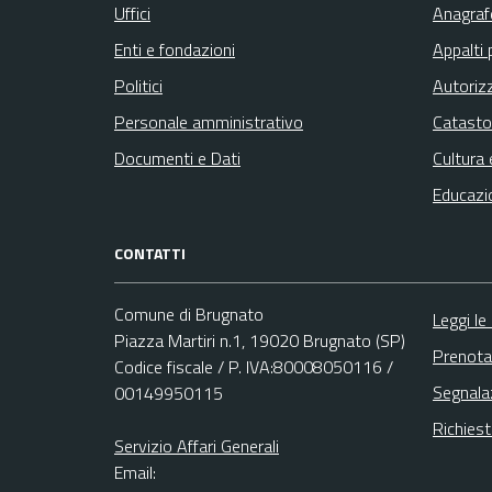
Uffici
Anagrafe
Enti e fondazioni
Appalti 
Politici
Autoriz
Personale amministrativo
Catasto
Documenti e Dati
Cultura 
Educazi
CONTATTI
Comune di Brugnato
Leggi le
Piazza Martiri n.1, 19020 Brugnato (SP)
Prenota
Codice fiscale / P. IVA:80008050116 /
Segnala
00149950115
Richies
Servizio Affari Generali
Email: