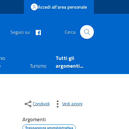
Accedi all'area personale
facebook
Seguici su:
Cerca
nio
Tutti gli
e
Turismo
argomenti...
Condividi
Vedi azioni
Argomenti
Trasparenza amministrativa