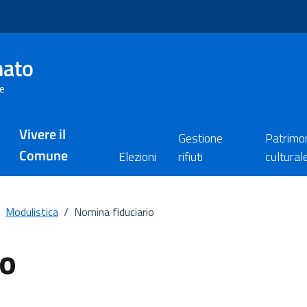
nato
re
Vivere il
Gestione
Patrimo
Comune
Elezioni
rifiuti
cultural
Modulistica
/
Nomina fiduciario
io