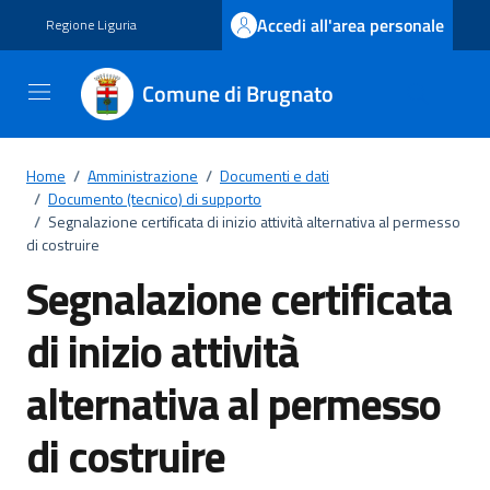
Vai ai contenuti
Vai al footer
Accedi all'area personale
Regione Liguria
Comune di Brugnato
Home
/
Amministrazione
/
Documenti e dati
/
Documento (tecnico) di supporto
/
Segnalazione certificata di inizio attività alternativa al permesso
di costruire
Segnalazione certificata
di inizio attività
alternativa al permesso
di costruire