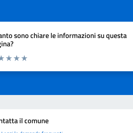
nto sono chiare le informazioni su questa
gina?
ta 1 stelle su 5
aluta 2 stelle su 5
Valuta 3 stelle su 5
Valuta 4 stelle su 5
Valuta 5 stelle su 5
ntatta il comune