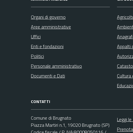
Organi di governo
Agricolt
Aree amministrative
Ambien
Uffici
Anagrafe
Enti e fondazioni
Appalti 
Politici
Autoriz
Personale amministrativo
Catasto
Documenti e Dati
Cultura 
Educazi
CONTATTI
Comune di Brugnato
Leggi le
Piazza Martiri n.1, 19020 Brugnato (SP)
Prenota
Codice fiscale / P. IVA:80008050116 /