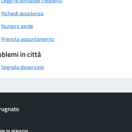
Leggi le domande frequenti
Richiedi assistenza
Numero verde
Prenota appuntamento
blemi in città
Segnala disservizio
rugnato
IE DI SERVIZIO