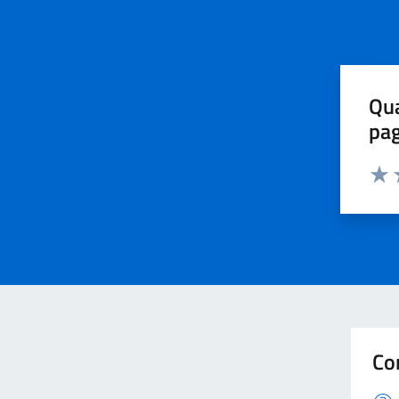
Qua
pa
Valu
V
Co