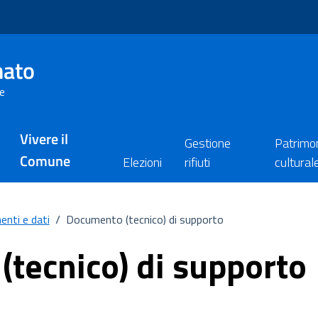
nato
re
Vivere il
Gestione
Patrimo
Comune
Elezioni
rifiuti
cultural
nti e dati
/
Documento (tecnico) di supporto
tecnico) di supporto