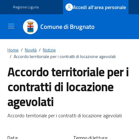
Vai ai contenuti
Vai al footer
Accedi all'area personale
Regione Liguria
Comune di Brugnato
Home
/
Novità
/
Notizie
/
Accordo territoriale per i contratti di locazione agevolati
Accordo territoriale per i
contratti di locazione
agevolati
Dettagli della notizia
Accordo territoriale per i contratti di locazione agevolati
Data:
Tempo di lettura: