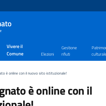
nato
re
Vivere il
Gestione
Patrimo
Comune
Elezioni
rifiuti
cultural
to è online con il nuovo sito istituzionale!
nato è online con il
zionale!