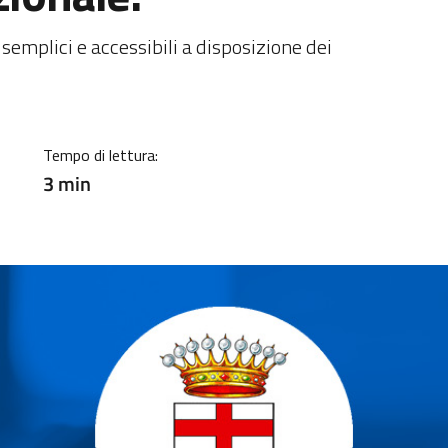
ia
i semplici e accessibili a disposizione dei
Tempo di lettura:
3 min