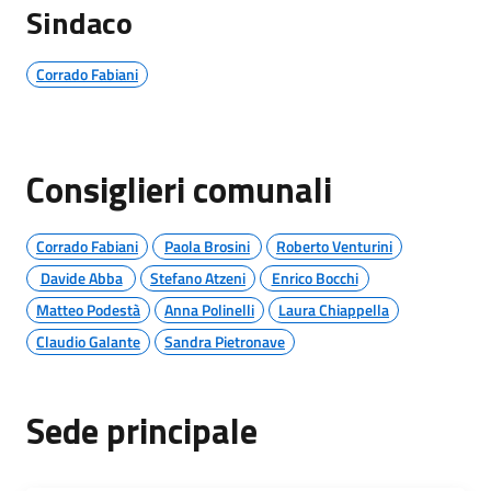
Sindaco
Corrado Fabiani
Consiglieri comunali
Corrado Fabiani
Paola Brosini
Roberto Venturini
Davide Abba
Stefano Atzeni
Enrico Bocchi
Matteo Podestà
Anna Polinelli
Laura Chiappella
Claudio Galante
Sandra Pietronave
Sede principale