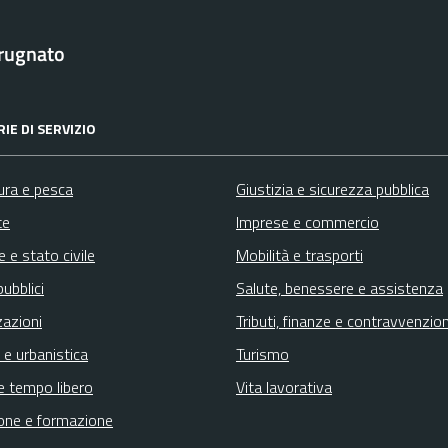
rugnato
IE DI SERVIZIO
ura e pesca
Giustizia e sicurezza pubblica
te
Imprese e commercio
 e stato civile
Mobilità e trasporti
pubblici
Salute, benessere e assistenza
zazioni
Tributi, finanze e contravvenzion
 e urbanistica
Turismo
e tempo libero
Vita lavorativa
one e formazione