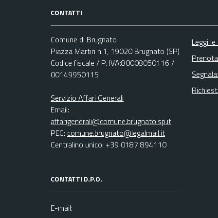
CONTATTI
Comune di Brugnato
Leggi le
Piazza Martiri n.1, 19020 Brugnato (SP)
Prenota
Codice fiscale / P. IVA:80008050116 /
Segnala
00149950115
Richies
Servizio Affari Generali
Email:
affarigenerali@comune.brugnato.sp.it
PEC:
comune.brugnato@legalmail.it
Centralino unico: +39 0187 894110
CONTATTI D.P.O.
E-mail: