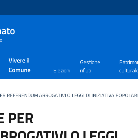
nato
re
Vivere il
Gestione
Patrimo
Comune
Elezioni
rifiuti
cultural
ER REFERENDUM ABROGATIVI O LEGGI DI INIZIATIVA POPOLAR
E PER
ROGATIVI O LEGGI