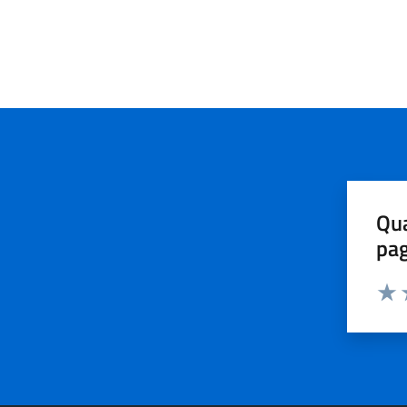
Qua
pa
Valu
V