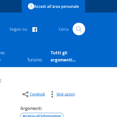
Accedi all'area personale
facebook
Seguici su:
Cerca
nio
Tutti gli
e
Turismo
argomenti...
E
Condividi
Vedi azioni
Argomenti
Accesso all'informazione