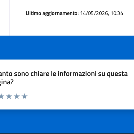
Ultimo aggiornamento:
14/05/2026, 10:34
nto sono chiare le informazioni su questa
gina?
ta 1 stelle su 5
aluta 2 stelle su 5
Valuta 3 stelle su 5
Valuta 4 stelle su 5
Valuta 5 stelle su 5