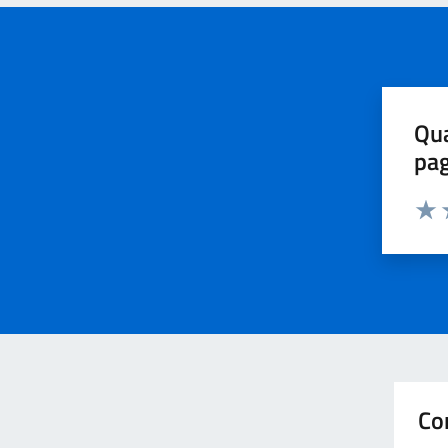
Qua
pa
Valu
V
Co