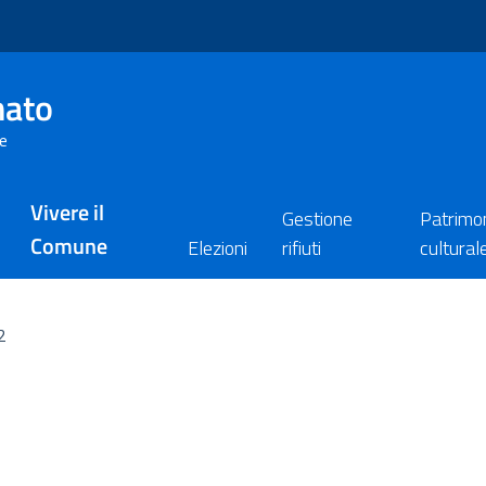
nato
re
Vivere il
Gestione
Patrimo
Comune
Elezioni
rifiuti
cultural
2