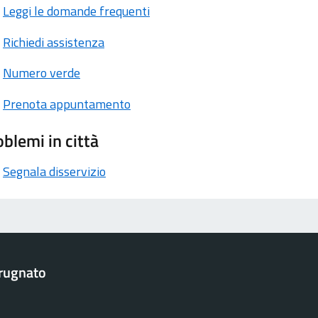
Leggi le domande frequenti
Richiedi assistenza
Numero verde
Prenota appuntamento
blemi in città
Segnala disservizio
rugnato