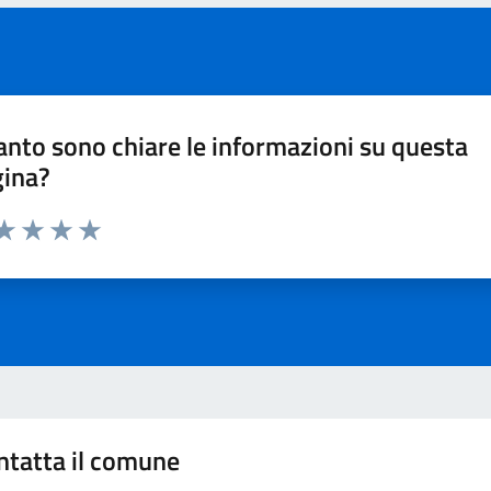
nto sono chiare le informazioni su questa
gina?
ta 1 stelle su 5
aluta 2 stelle su 5
Valuta 3 stelle su 5
Valuta 4 stelle su 5
Valuta 5 stelle su 5
ntatta il comune