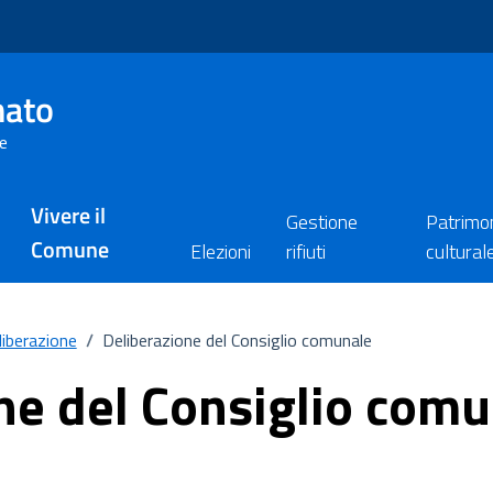
nato
re
Vivere il
Gestione
Patrimo
Comune
Elezioni
rifiuti
cultural
liberazione
/
Deliberazione del Consiglio comunale
ne del Consiglio comu