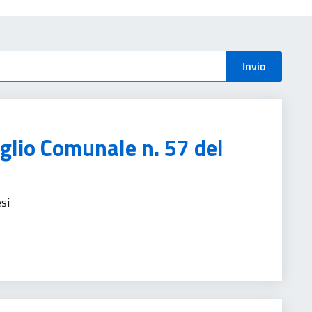
menti
Invio
iglio Comunale n. 57 del
si
nistrativa