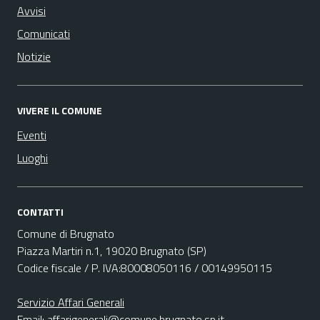
Avvisi
Comunicati
Notizie
VIVERE IL COMUNE
Eventi
Luoghi
CONTATTI
Comune di Brugnato
Piazza Martiri n.1, 19020 Brugnato (SP)
Codice fiscale / P. IVA:80008050116 / 00149950115
Servizio Affari Generali
Email:
affarigenerali@comune.brugnato.sp.it