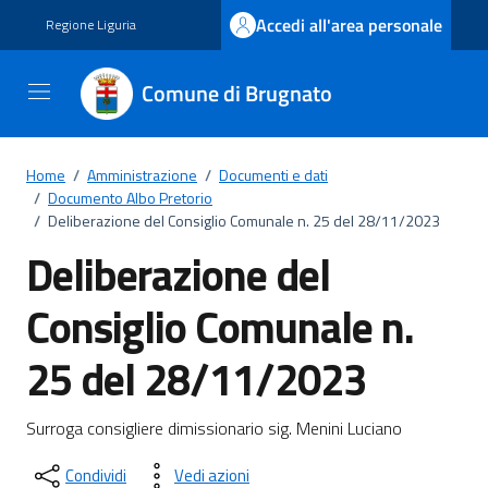
Vai ai contenuti
Vai al footer
Accedi all'area personale
Regione Liguria
Comune di Brugnato
Home
/
Amministrazione
/
Documenti e dati
/
Documento Albo Pretorio
/
Deliberazione del Consiglio Comunale n. 25 del 28/11/2023
Deliberazione del
Consiglio Comunale n.
25 del 28/11/2023
Dettagli del documento
Surroga consigliere dimissionario sig. Menini Luciano
Condividi
Vedi azioni