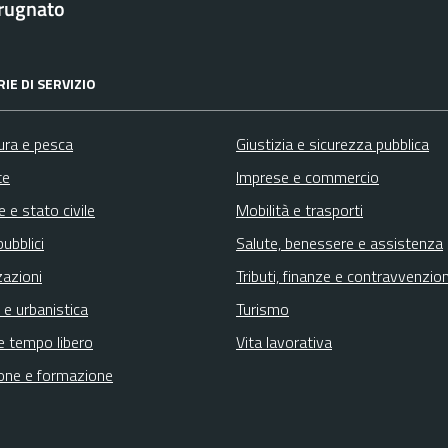
rugnato
IE DI SERVIZIO
ura e pesca
Giustizia e sicurezza pubblica
te
Imprese e commercio
 e stato civile
Mobilità e trasporti
pubblici
Salute, benessere e assistenza
zazioni
Tributi, finanze e contravvenzion
 e urbanistica
Turismo
e tempo libero
Vita lavorativa
one e formazione