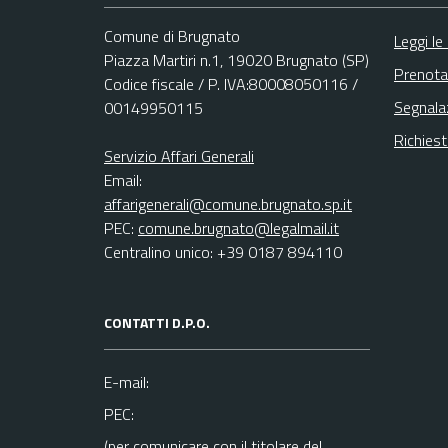
Comune di Brugnato
Leggi le
Piazza Martiri n.1, 19020 Brugnato (SP)
Prenota
Codice fiscale / P. IVA:80008050116 /
Segnala
00149950115
Richies
Servizio Affari Generali
Email:
affarigenerali@comune.brugnato.sp.it
PEC:
comune.brugnato@legalmail.it
Centralino unico: +39 0187 894110
CONTATTI D.P.O.
E-mail:
PEC:
(per comunicare con il titolare del