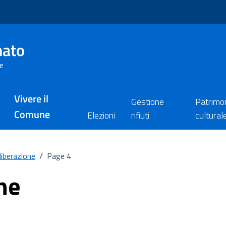
nato
re
Vivere il
Gestione
Patrimo
Comune
Elezioni
rifiuti
cultural
liberazione
/
Page 4
ne