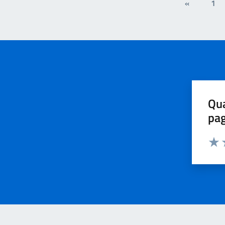
«
1
Qua
pa
Valu
V