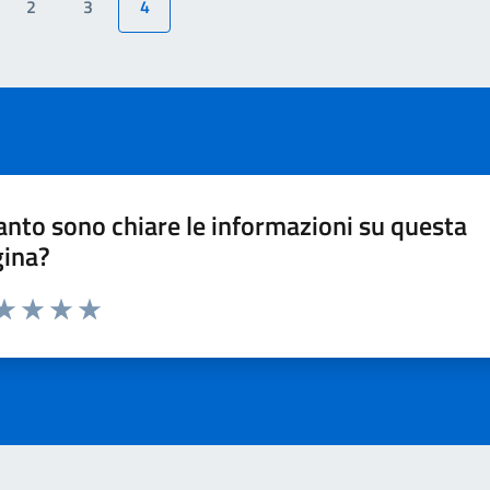
2
3
4
nto sono chiare le informazioni su questa
gina?
ta 1 stelle su 5
aluta 2 stelle su 5
Valuta 3 stelle su 5
Valuta 4 stelle su 5
Valuta 5 stelle su 5