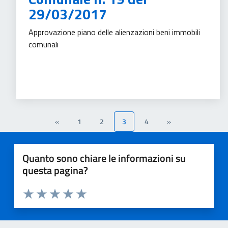
29/03/2017
Approvazione piano delle alienzazioni beni immobili
comunali
Accesso all'informazione
Trasparenza amministrativa
«
1
2
3
4
»
Quanto sono chiare le informazioni su
questa pagina?
Valuta 1 stelle su 5
Valuta 2 stelle su 5
Valuta 3 stelle su 5
Valuta 4 stelle su 5
Valuta 5 stelle su 5