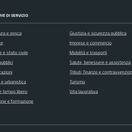
IE DI SERVIZIO
ura e pesca
Giustizia e sicurezza pubblica
te
Imprese e commercio
 e stato civile
Mobilità e trasporti
pubblici
Salute, benessere e assistenza
zazioni
Tributi, finanze e contravvenzion
 e urbanistica
Turismo
e tempo libero
Vita lavorativa
one e formazione