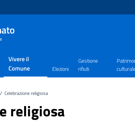
nato
re
Vivere il
Gestione
Patrimo
Comune
Elezioni
rifiuti
cultural
/
Celebrazione religiosa
e religiosa