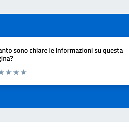
nto sono chiare le informazioni su questa
gina?
ta 1 stelle su 5
aluta 2 stelle su 5
Valuta 3 stelle su 5
Valuta 4 stelle su 5
Valuta 5 stelle su 5