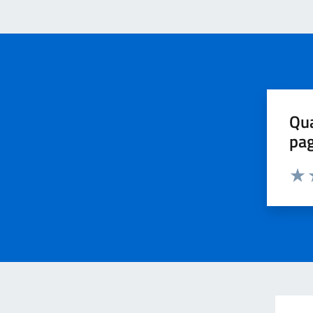
Qua
pa
Valu
V