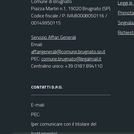
Comune di Brugnato
Leggi le
Piazza Martiri n.1, 19020 Brugnato (SP)
Prenota
Codice fiscale / P. IVA:80008050116 /
Segnala
00149950115
Richies
Servizio Affari Generali
Email:
affarigenerali@comune.brugnato.sp.it
PEC:
comune.brugnato@legalmail.it
Centralino unico: +39 0187 894110
CONTATTI D.P.O.
E-mail:
PEC:
(per comunicare con il titolare del
trattamento)