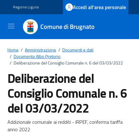
Vai ai contenuti
Vai al footer
Accedi all'area personale
Regione Liguria
Comune di Brugnato
Home
/
Amministrazione
/
Documenti e dati
/
Documento Albo Pretorio
/
Deliberazione del Consiglio Comunale n. 6 del 03/03/2022
Deliberazione del
Consiglio Comunale n. 6
del 03/03/2022
Dettagli del documento
Addizionale comunale ai redditi - IRPEF, conferma tariffa
anno 2022