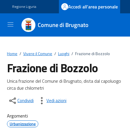
Vai ai contenuti
Vai al footer
Accedi all'area personale
Regione Liguria
Comune di Brugnato
Home
/
Vivere il Comune
/
Luoghi
/
Frazione di Bozzolo
Frazione di Bozzolo
Unica frazione del Comune di Brugnato, dista dal capoluogo
circa due chilometri
Condividi
Vedi azioni
Argomenti
Urbanizzazione